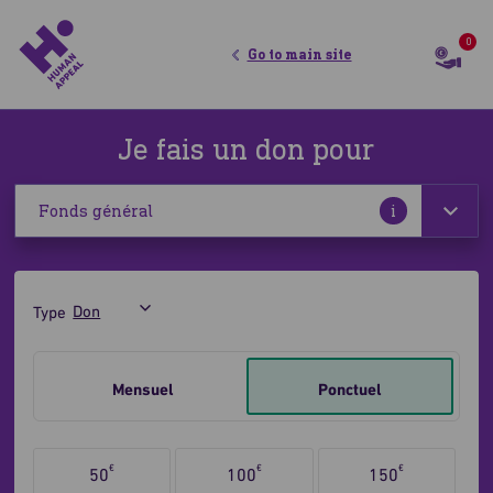
0
Go to main site
Je fais un don pour
Plus
i
d'informatio
Type
Un don aura toujours son utilité et ses bienfaits
Je
fais
Mensuel
Ponctuel
un
don
Sélectionnez
ponctuel
€
€
€
50
100
150
le
ou